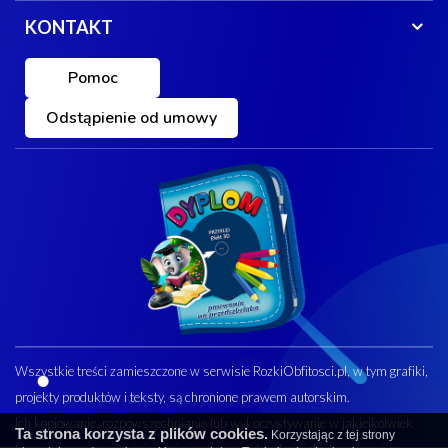
KONTAKT
Pomoc
Odstąpienie od umowy
Wszystkie treści zamieszczone w serwisie RozkiObfitosci.pl, w tym grafiki,
projekty produktów i teksty, są chronione prawem autorskim.
Ich kopiowanie, rozpowszechnianie lub wykorzystywanie w jakiejkolwiek
Ta strona korzysta z plików cookies.
Korzystając z tej strony