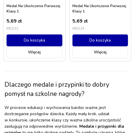
Medal Na Ukończenie Pierwszej
Medal Na Ukończenie Pierwszej
Klasy 1
Klasy 1
5,69
zł
5,69
zł
MED31
MED24
Do koszyka
Do koszyka
Więcej
Więcej
Dlaczego medale i przypinki to dobry
pomysł na szkolne nagrody?
W procesie edukacji i wychowania bardzo ważne jest
dostrzeganie postępów dziecka. Każdy mały krok, udział
w konkursie, ukończenie klasy czy ważna szkolna uroczystość
zasługują na odpowiednie wyróżnienie.
Medale i przypinki dla
uczniów
to nie tylko drobne gadżety. To symbole uznania, które