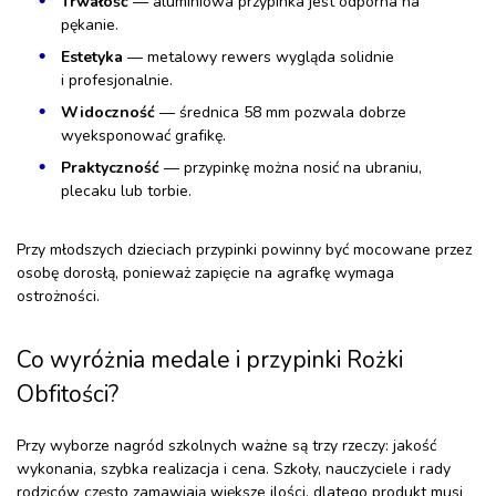
Trwałość
— aluminiowa przypinka jest odporna na
pękanie.
Estetyka
— metalowy rewers wygląda solidnie
i profesjonalnie.
Widoczność
— średnica 58 mm pozwala dobrze
wyeksponować grafikę.
Praktyczność
— przypinkę można nosić na ubraniu,
plecaku lub torbie.
Przy młodszych dzieciach przypinki powinny być mocowane przez
osobę dorosłą, ponieważ zapięcie na agrafkę wymaga
ostrożności.
Co wyróżnia medale i przypinki Rożki
Obfitości?
Przy wyborze nagród szkolnych ważne są trzy rzeczy: jakość
wykonania, szybka realizacja i cena. Szkoły, nauczyciele i rady
rodziców często zamawiają większe ilości, dlatego produkt musi