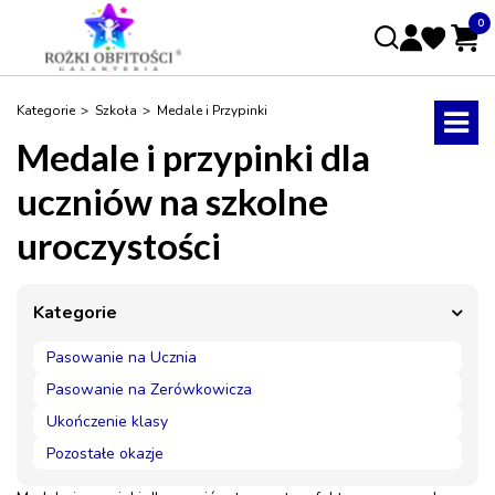
0
Koszyk
Kategorie
Szkoła
Medale i Przypinki
Medale i przypinki dla
ADRES E-MAIL
*
×
uczniów na szkolne
info:
Twój koszyk jest pusty!
uroczystości
HASŁO
*
Kategorie
Pasowanie na Ucznia
Nie pamiętasz hasła?
Zmień hasło.
Pasowanie na Zerówkowicza
Ukończenie klasy
Zaloguj się
Pozostałe okazje
Zarejestruj się