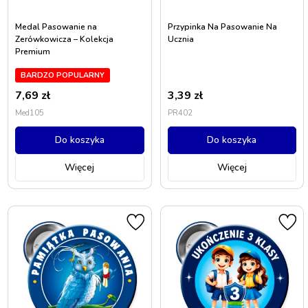
Medal Pasowanie na
Przypinka Na Pasowanie Na
Zerówkowicza – Kolekcja
Ucznia
Premium
BARDZO POPULARNY
7,69
zł
3,39
zł
Med105
PR402
Do koszyka
Do koszyka
Więcej
Więcej