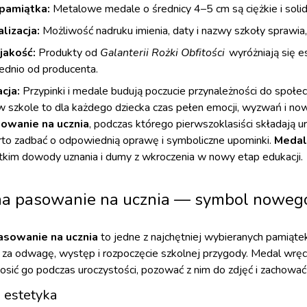
pamiątka:
Metalowe medale o średnicy 4–5 cm są ciężkie i solid
lizacja:
Możliwość nadruku imienia, daty i nazwy szkoły sprawia,
jakość:
Produkty od
Galanterii Rożki Obfitości
wyróżniają się 
ednio od producenta.
cja:
Przypinki i medale budują poczucie przynależności do społec
w szkole to dla każdego dziecka czas pełen emocji, wyzwań i no
owanie na ucznia
, podczas którego pierwszoklasiści składają
arto zadbać o odpowiednią oprawę i symboliczne upominki.
Medale
kim dowody uznania i dumy z wkroczenia w nowy etap edukacji.
a pasowanie na ucznia — symbol nowego
asowanie na ucznia
to jedne z najchętniej wybieranych pamiąte
za odwagę, występ i rozpoczęcie szkolnej przygody. Medal wręc
sić go podczas uroczystości, pozować z nim do zdjęć i zachowa
i estetyka