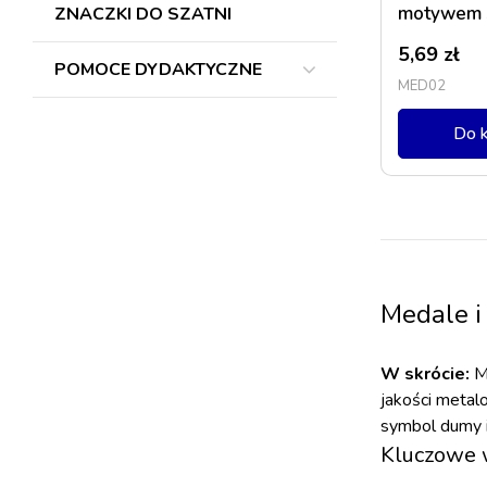
motywem S
ZNACZKI DO SZATNI
5,69
zł
POMOCE DYDAKTYCZNE
MED02
Do 
Medale i
W skrócie:
Me
jakości metal
symbol dumy i
Kluczowe 