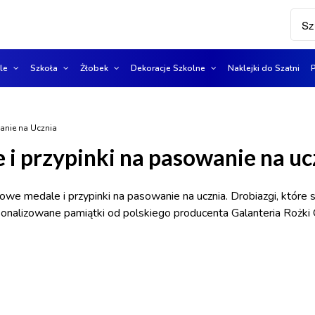
ole
Szkoła
Żłobek
Dekoracje Szkolne
Naklejki do Szatni
nie na Ucznia
 i przypinki na pasowanie na uc
owe medale i przypinki na pasowanie na ucznia. Drobiazgi, któr
onalizowane pamiątki od polskiego producenta Galanteria Rożki O