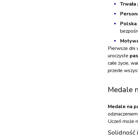
Trwała 
Persona
Polska 
bezpośr
Motywa
Pierwsze dni 
uroczyste
pas
całe życie, w
przede wszyst
Medale n
Medale na p
odznaczeniem 
Uczeń może no
Solidność 