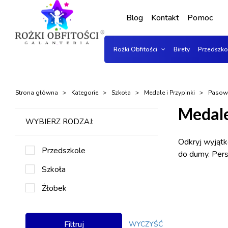
Blog
Kontakt
Pomoc
Rożki Obfitości
Birety
Przedszk
Strona główna
Kategorie
Szkoła
Medale i Przypinki
Pasowa
Medale
WYBIERZ RODZAJ:
Odkryj wyjątk
Przedszkole
do dumy. Pers
Szkoła
Żłobek
Filtruj
WYCZYŚĆ