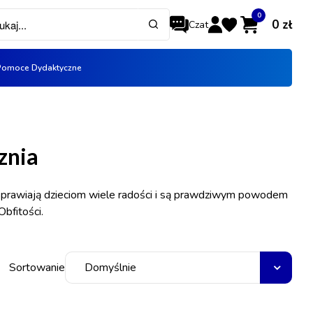
0
0
zł
Czat
Koszyk
Pomoce Dydaktyczne
ADRES E-MAIL
*
×
info:
Twój koszyk jest pusty!
znia
HASŁO
*
e sprawiają dzieciom wiele radości i są prawdziwym powodem
bfitości.
Nie pamiętasz hasła?
Zmień hasło.
Sortowanie
Domyślnie
Zaloguj się