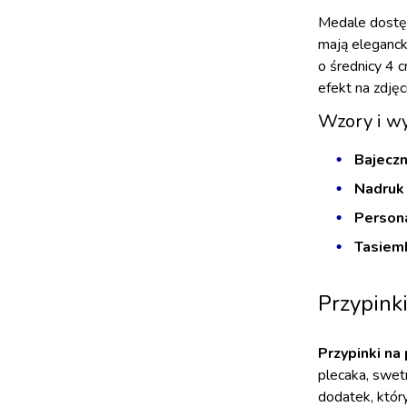
Medale dostęp
mają eleganck
o średnicy 4 c
efekt na zdjęc
Wzory i w
Bajeczn
Nadruk
Persona
Tasiem
Przypink
Przypinki na
plecaka, swet
dodatek, któr