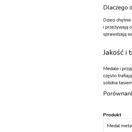
Dlaczego d
Dzieci chętni
i przeżywają 
sprawdzają si
Jakość i
Medale i przy
często trafia
solidna tasie
Porównani
Produkt
Medal meta