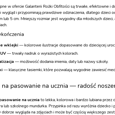
ne w ofercie Galanterii Rożki Obfitości są trwałe, efektowne i
i wygląd i przypominają prawdziwe odznaczenia, dlatego dzieci od
m lub 5 cm. Mniejszy rozmiar jest wygodny dla młodszych dzieci, a
iach.
ykończenia
e wklejki
— kolorowe ilustracje dopasowane do dziecięcej urocz
 UV
— trwały nadruk o wyrazistych kolorach.
lizacja
— możliwość dodania imienia, daty lub nazwy szkoły.
ki
— klasyczne tasiemki, które pozwalają wygodnie zawiesić medal
i na pasowanie na ucznia — radość nosze
 pasowanie na ucznia
to lekka, kolorowa i bardzo lubiana przez 
ra lub szkolnego mundurka. Przypinka od razu wyróżnia dziecko i 
y dobrze wygląda na zdjęciach i może być częścią większego ze