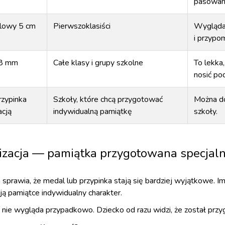
pasowani
lowy 5 cm
Pierwszoklasiści
Wygląda 
i przypo
58 mm
Całe klasy i grupy szkolne
To lekka
nosić po
rzypinka
Szkoły, które chcą przygotować
Można do
acją
indywidualną pamiątkę
szkoły.
izacja — pamiątka przygotowana specjaln
 sprawia, że medal lub przypinka stają się bardziej wyjątkowe. Im
ją pamiątce indywidualny charakter.
 nie wygląda przypadkowo. Dziecko od razu widzi, że został przy