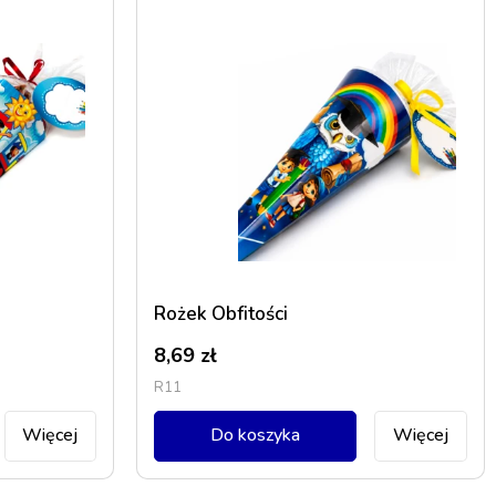
Rożek Obfitości
8,69
zł
R11
Więcej
Do koszyka
Więcej