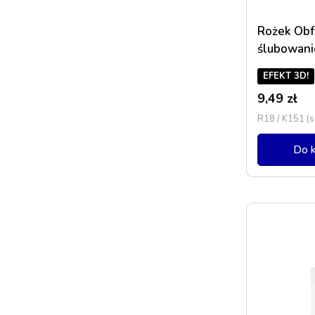
Rożek Obfi
ślubowani
EFEKT 3D!
9,49
zł
R18 / K151 (
Do 