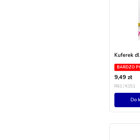
Kuferek dl
BARDZO P
9,49
zł
R61 / K151
Do 