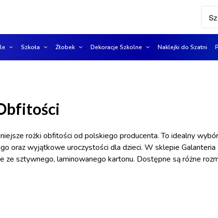
ole
Szkoła
Żłobek
Dekoracje Szkolne
Naklejki do Szatni
Obfitości
kniejsze rożki obfitości od polskiego producenta. To idealny wyb
go oraz wyjątkowe uroczystości dla dzieci. W sklepie Galanteria 
e ze sztywnego, laminowanego kartonu. Dostępne są różne rozm