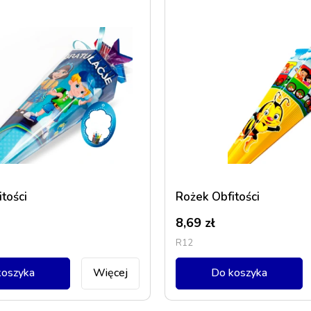
tości
Rożek Obfitości
8,69
zł
R12
koszyka
Więcej
Do koszyka