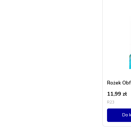
Rożek Obfi
11,99
zł
R23
Do 