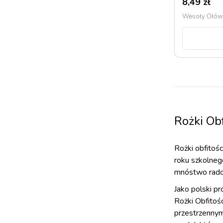
8,49
zł
Wesoły Ołówe
Rożki Ob
Rożki obfitoś
roku szkolneg
mnóstwo rado
Jako polski p
Rożki Obfitoś
przestrzennym