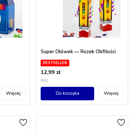
Super Ołówek — Rożek Obfitości
BESTSELLER
12,99
zł
R60
Więcej
Do koszyka
Więcej