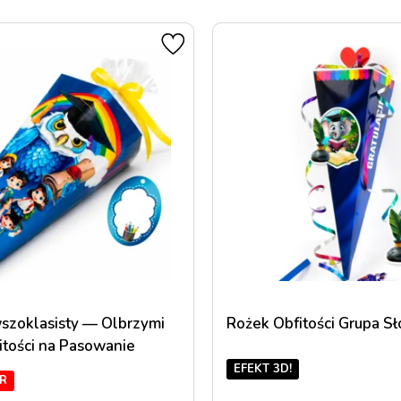
wszoklasisty — Olbrzymi
Rożek Obfitości Grupa Sł
itości na Pasowanie
EFEKT 3D!
R