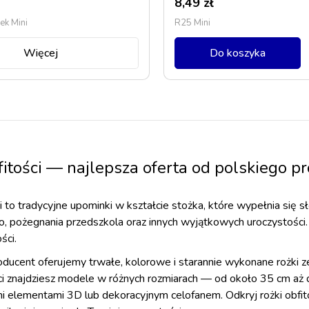
8,49
zł
k Mini
R25 Mini
Więcej
Do koszyka
fitości — najlepsza oferta od polskiego p
ci to tradycyjne upominki w kształcie stożka, które wypełnia się
o, pożegnania przedszkola oraz innych wyjątkowych uroczystości
ści.
roducent oferujemy trwałe, kolorowe i starannie wykonane rożki
ci znajdziesz modele w różnych rozmiarach — od około 35 cm aż 
i elementami 3D lub dekoracyjnym celofanem. Odkryj rożki obfit