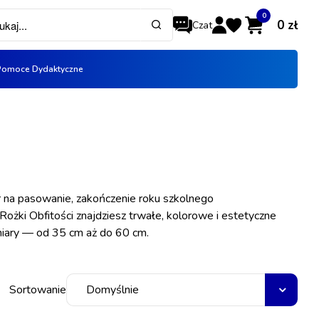
0
0
zł
Czat
Koszyk
Pomoce Dydaktyczne
ADRES E-MAIL
*
×
info:
Twój koszyk jest pusty!
HASŁO
*
ór na pasowanie, zakończenie roku szkolnego
Rożki Obfitości znajdziesz trwałe, kolorowe i estetyczne
iary — od 35 cm aż do 60 cm.
Nie pamiętasz hasła?
Zmień hasło.
Zaloguj się
Sortowanie
Domyślnie