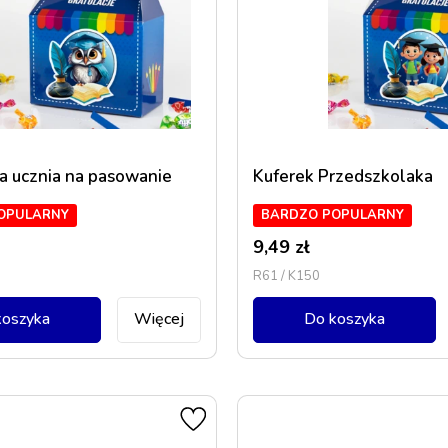
a ucznia na pasowanie
Kuferek Przedszkolaka
OPULARNY
BARDZO POPULARNY
9,49
zł
R61 / K150
koszyka
Więcej
Do koszyka