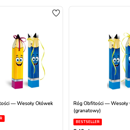
itości — Wesoły Ołówek
Róg Obfitości — Wesoły
(granatowy)
R
BESTSELLER