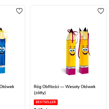
 Ołówek
Róg Obfitości — Wesoły Ołówek
(żółty)
BESTSELLER