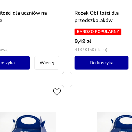
tości dla uczniów na
Rożek Obfitości dla
e
przedszkolaków
BARDZO POPULARNY
9,49
zł
sowa)
R18 / K150 (dzieci)
koszyka
Więcej
Do koszyka