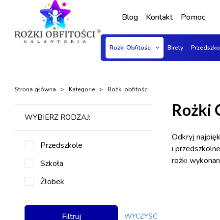
Blog
Kontakt
Pomoc
Rożki Obfitości
Birety
Przedszk
Strona główna
Kategorie
Rożki obfitości
Rożki 
WYBIERZ RODZAJ:
Odkryj najpię
Przedszkole
i przedszkolne
rożki wykonan
Szkoła
Żłobek
Filtruj
WYCZYŚĆ