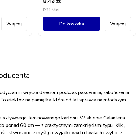
8,49
zł
R21 Mini
Więcej
Do koszyka
Więcej
roducenta
 słodyczami i wręcza dzieciom podczas pasowania, zakończenia
. To efektowna pamiątka, która od lat sprawia najmłodszym
 ze sztywnego, laminowanego kartonu. W sklepie Galanteria
do ponad 60 cm — z praktycznymi zamknięciami typu „klik”,
ości stworzone z myślą o wyjątkowych chwilach i wybierz