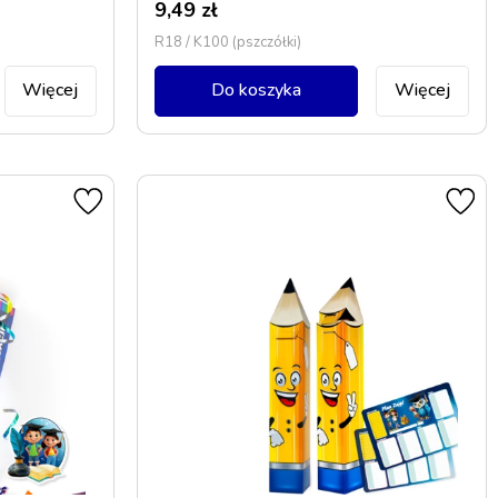
9,49
zł
R18 / K100 (pszczółki)
Więcej
Do koszyka
Więcej